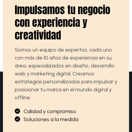
I
m
p
u
l
s
a
m
o
s
t
u
n
e
g
o
c
i
o
c
o
n
e
x
p
e
r
i
e
n
c
i
a
y
c
r
e
a
t
i
v
i
d
a
d
Somos un equipo de expertos, cada uno
con más de 10 años de experiencia en su
área, especializados en diseño, desarrollo
web y marketing digital. Creamos
estrategias personalizadas para impulsar y
posicionar tu marca en el mundo digital y
offline.
C
a
l
i
d
a
d
y
c
o
m
p
r
o
m
i
s
o
S
o
l
u
c
i
o
n
e
s
a
l
a
m
e
d
i
d
a