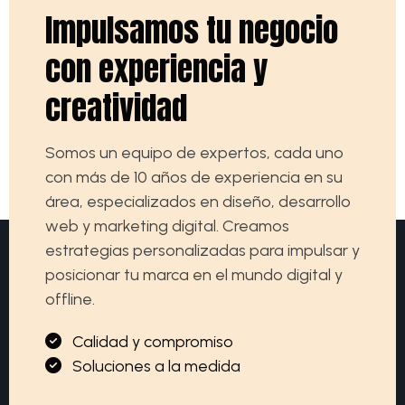
I
m
p
u
l
s
a
m
o
s
t
u
n
e
g
o
c
i
o
c
o
n
e
x
p
e
r
i
e
n
c
i
a
y
c
r
e
a
t
i
v
i
d
a
d
Somos un equipo de expertos, cada uno
con más de 10 años de experiencia en su
área, especializados en diseño, desarrollo
web y marketing digital. Creamos
estrategias personalizadas para impulsar y
posicionar tu marca en el mundo digital y
offline.
C
a
l
i
d
a
d
y
c
o
m
p
r
o
m
i
s
o
S
o
l
u
c
i
o
n
e
s
a
l
a
m
e
d
i
d
a